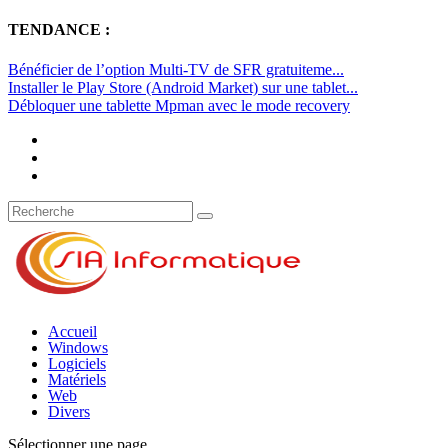
TENDANCE :
Bénéficier de l’option Multi-TV de SFR gratuiteme...
Installer le Play Store (Android Market) sur une tablet...
Débloquer une tablette Mpman avec le mode recovery
Accueil
Windows
Logiciels
Matériels
Web
Divers
Sélectionner une page