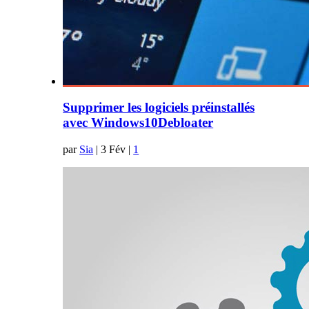
Supprimer les logiciels préinstallés
avec Windows10Debloater
par
Sia
|
3 Fév
|
1