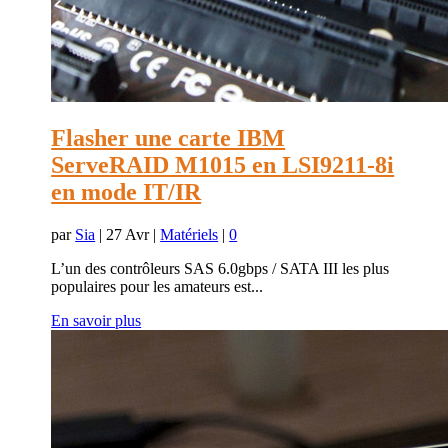
Flasher une carte IBM
ServeRAID M1015 en LSI9211-8i
en mode IT/IR
par
Sia
|
27 Avr
|
Matériels
|
0
L’un des contrôleurs SAS 6.0gbps / SATA III les plus
populaires pour les amateurs est...
En savoir plus