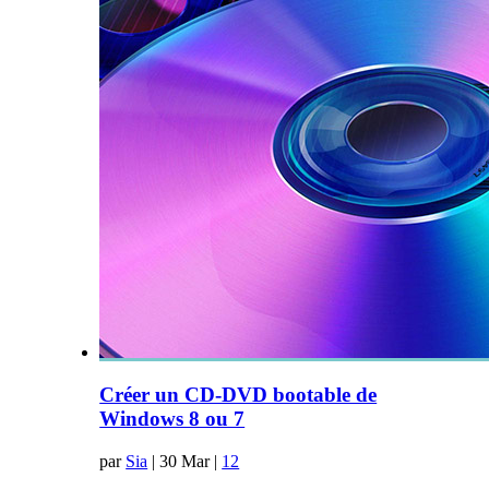
Créer un CD-DVD bootable de
Windows 8 ou 7
par
Sia
|
30 Mar
|
12