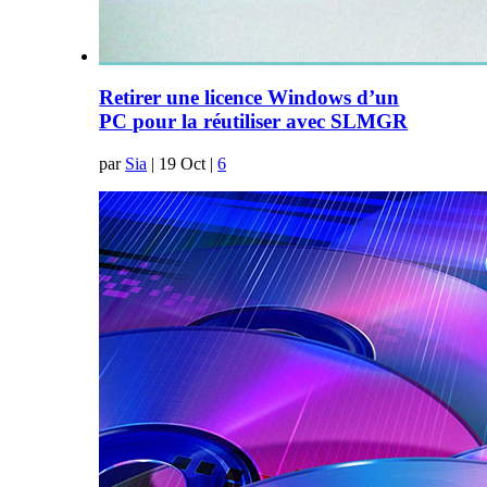
Retirer une licence Windows d’un
PC pour la réutiliser avec SLMGR
par
Sia
|
19 Oct
|
6