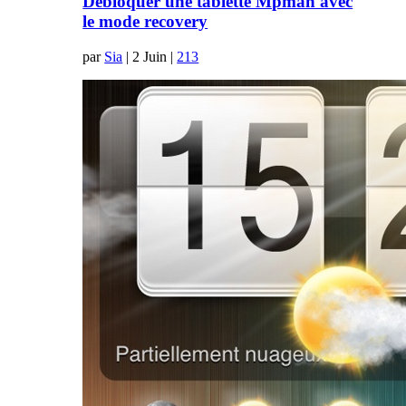
Débloquer une tablette Mpman avec
le mode recovery
par
Sia
|
2 Juin
|
213