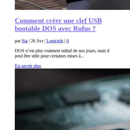
Comment créer une clef USB
bootable DOS avec Rufus ?
par
Sia
|
26 Avr
|
Logiciels
|
0
DOS n’est plus vraiment utilisé de nos jours, mais il
peut être utile pour certaines mises à...
En savoir plus