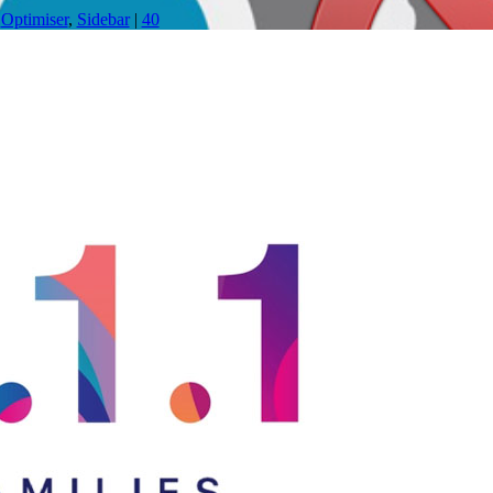
,
Optimiser
,
Sidebar
|
40