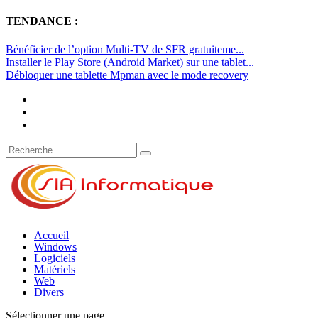
TENDANCE :
Bénéficier de l’option Multi-TV de SFR gratuiteme...
Installer le Play Store (Android Market) sur une tablet...
Débloquer une tablette Mpman avec le mode recovery
Accueil
Windows
Logiciels
Matériels
Web
Divers
Sélectionner une page