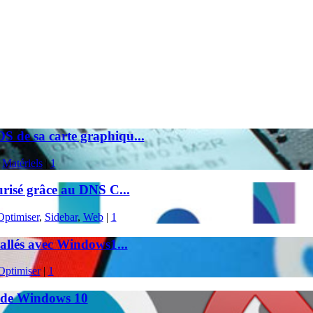
S de sa carte graphiqu...
,
Matériels
|
1
urisé grâce au DNS C...
Optimiser
,
Sidebar
,
Web
|
1
tallés avec Windows1...
Optimiser
|
1
es de Windows 10