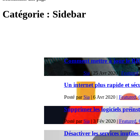
Catégorie :
Sidebar
Comment mettre à jour le BIO
Posté par
Sia
|
25 Avr 2020
|
Featured
Un internet plus rapide et séc
Posté par
Sia
|
6 Avr 2020
|
Featured
,
Supprimer les logiciels préins
Posté par
Sia
|
3 Fév 2020
|
Featured
,
Désactiver les services inutil