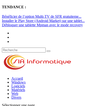
TENDANCE :
Bénéficier de l’option Multi-TV de SFR gratuiteme...
Installer le Play Store (Android Market) sur une tablet...
Débloquer une tablette Mpman avec le mode recovery
Accueil
Windows
Logiciels
Matériels
Web
Divers
Sélectionner une page