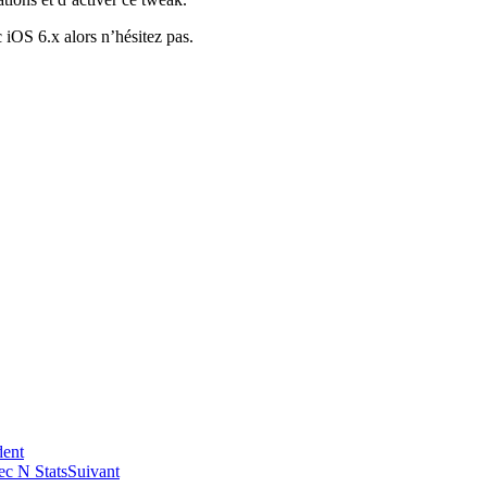
 iOS 6.x alors n’hésitez pas.
dent
vec N Stats
Suivant