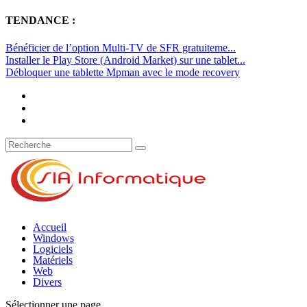
TENDANCE :
Bénéficier de l’option Multi-TV de SFR gratuiteme...
Installer le Play Store (Android Market) sur une tablet...
Débloquer une tablette Mpman avec le mode recovery
Accueil
Windows
Logiciels
Matériels
Web
Divers
Sélectionner une page