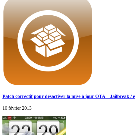
Patch correctif pour désactiver la mise à jour OTA – Jailbreak / 
10 février 2013