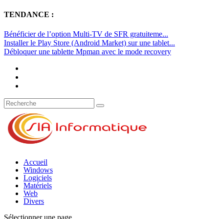
TENDANCE :
Bénéficier de l’option Multi-TV de SFR gratuiteme...
Installer le Play Store (Android Market) sur une tablet...
Débloquer une tablette Mpman avec le mode recovery
Accueil
Windows
Logiciels
Matériels
Web
Divers
Sélectionner une page