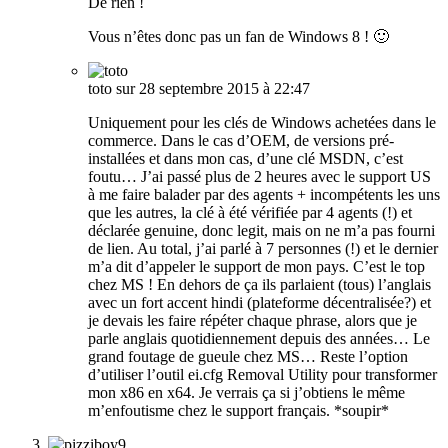
De rien !
Vous n’êtes donc pas un fan de Windows 8 ! 🙂
toto
sur 28 septembre 2015 à 22:47
Uniquement pour les clés de Windows achetées dans le
commerce. Dans le cas d’OEM, de versions pré-
installées et dans mon cas, d’une clé MSDN, c’est
foutu… J’ai passé plus de 2 heures avec le support US
à me faire balader par des agents + incompétents les uns
que les autres, la clé à été vérifiée par 4 agents (!) et
déclarée genuine, donc legit, mais on ne m’a pas fourni
de lien. Au total, j’ai parlé à 7 personnes (!) et le dernier
m’a dit d’appeler le support de mon pays. C’est le top
chez MS ! En dehors de ça ils parlaient (tous) l’anglais
avec un fort accent hindi (plateforme décentralisée?) et
je devais les faire répéter chaque phrase, alors que je
parle anglais quotidiennement depuis des années… Le
grand foutage de gueule chez MS… Reste l’option
d’utiliser l’outil ei.cfg Removal Utility pour transformer
mon x86 en x64. Je verrais ça si j’obtiens le même
m’enfoutisme chez le support français. *soupir*