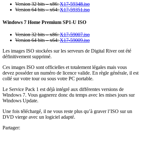
Version 32 bits – x86:
X17-59348.iso
Version 64 bits – x64:
X17-59351.iso
Windows 7 Home Premium SP1-U ISO
Version 32 bits – x86:
X17-59007.iso
Version 64 bits – x64:
X17-59009.iso
Les images ISO stockées sur les serveurs de Digital River ont été
définitivement supprimé.
Ces images ISO sont officielles et totalement légales mais vous
devez posséder un numéro de licence valide. En règle générale, il est
collé sur votre tour ou sous votre PC portable.
Le Service Pack 1 est déjà intégré aux différentes versions de
Windows 7. Vous gagnerez donc du temps avec les mises jours sur
Windows Update.
Une fois téléchargé, il ne vous reste plus qu’à graver l’ISO sur un
DVD vierge avec un logiciel adapté.
Partager: