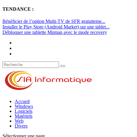
TENDANCE :
Bénéficier de l’option Multi-TV de SFR gratuiteme...
Installer le Play Store (Android Market) sur une tablet...
Débloquer une tablette Mpman avec le mode recovery
Accueil
Windows
Logiciels
Matériels
Web
Divers
Sélectionner une page