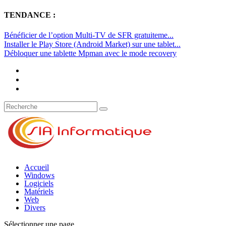
TENDANCE :
Bénéficier de l’option Multi-TV de SFR gratuiteme...
Installer le Play Store (Android Market) sur une tablet...
Débloquer une tablette Mpman avec le mode recovery
Accueil
Windows
Logiciels
Matériels
Web
Divers
Sélectionner une page