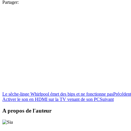
Partager:
Le sèche-linge Whirlpool émet des bips et ne fonctionne pas
Précéden
Activer le son en HDMI sur la TV venant de son PC
Suivant
A propos de l'auteur